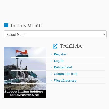
In This Month
In
This
Month
TechLiebe
Register
Log in
Entries feed
Comments feed
WordPress.org