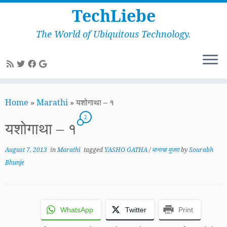
TechLiebe
The World of Ubiquitous Technology.
Skip
to
Home
»
Marathi
»
यशोगाथा – १
content
2
यशोगाथा – १
August 7, 2013
in
Marathi
tagged
YASHO GATHA
/
मानाचा मुजरा
by
Sourabh
Bhunje
WhatsApp
Twitter
Print