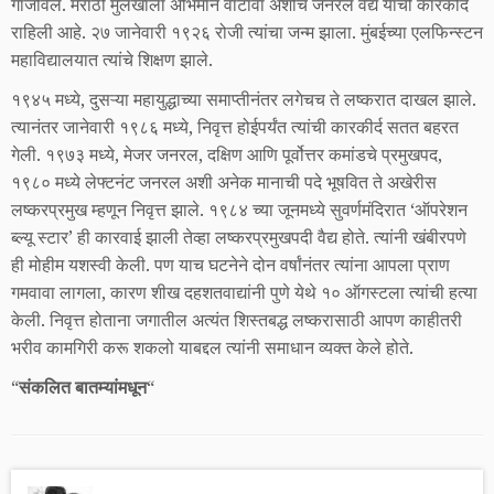
गाजविले. मराठी मुलखाला अभिमान वाटावा अशीच जनरल वैद्य यांची कारकीर्द
राहिली आहे. २७ जानेवारी १९२६ रोजी त्यांचा जन्म झाला. मुंबईच्या एलफिन्स्टन
महाविद्यालयात त्यांचे शिक्षण झाले.
१९४५ मध्ये, दुसऱ्या महायुद्धाच्या समाप्तीनंतर लगेचच ते लष्करात दाखल झाले.
त्यानंतर जानेवारी १९८६ मध्ये, निवृत्त होईपर्यंत त्यांची कारकीर्द सतत बहरत
गेली. १९७३ मध्ये, मेजर जनरल, दक्षिण आणि पूर्वोत्तर कमांडचे प्रमुखपद,
१९८० मध्ये लेफ्टनंट जनरल अशी अनेक मानाची पदे भूषवित ते अखेरीस
लष्करप्रमुख म्हणून निवृत्त झाले. १९८४ च्या जूनमध्ये सुवर्णमंदिरात ‘ऑपरेशन
ब्ल्यू स्टार’ ही कारवाई झाली तेव्हा लष्करप्रमुखपदी वैद्य होते. त्यांनी खंबीरपणे
ही मोहीम यशस्वी केली. पण याच घटनेने दोन वर्षांनंतर त्यांना आपला प्राण
गमवावा लागला, कारण शीख दहशतवाद्यांनी पुणे येथे १० ऑगस्टला त्यांची हत्या
केली. निवृत्त होताना जगातील अत्यंत शिस्तबद्ध लष्करासाठी आपण काहीतरी
भरीव कामगिरी करू शकलो याबद्दल त्यांनी समाधान व्यक्त केले होते.
“
संकलित बातम्यांमधून
“